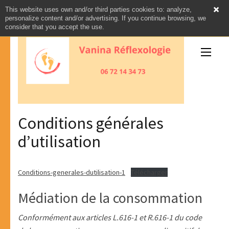
This website uses own and/or third parties cookies to: analyze,
Aller
personalize content and/or advertising. If you continue browsing, we
consider that you accept the use.
au
contenu
(Pressez
Entrée)
VANINA MARTIN REFLEXOLOGIE
réflexologie faciale Dien Chan – plantaire douce Sud
Conditions générales
Africaine – palmaire
d’utilisation
Conditions-generales-dutilisation-1
Télécharger
Médiation de la consommation
Conformément aux articles L.616-1 et R.616-1 du code